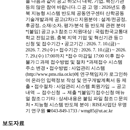
을 다음과 같이 공고 하오니 대학, 기업, 혁신기관
등의 많은 참여 바랍니다. □ 공 고 명 : 2026년도 충
북 지능형 시스템 반도체 공동연구센터 산학공동
기술개발과제 공고(2차) □ 지원분야 : 설계/전공정,
후공정, 소재/소자, 평가/분석 등 반도체 관련 분야
*[붙임] 공고 p.3 참조 □ 지원대상 : 국립한국교통대
학교 전임교원, 충북 지역 기업 및 혁신기관 등 □
신청 및 접수기간 • 공고기간 : 2026. 7. 10.(금) ~
2026. 7. 29.(수) • 접수기간 : 2026. 7. 10.(금) ~ 2026.
7. 29.(수) 17:00까지 *접수 마감일 17:00 이후 접수
불가 □ 과제 접수방법 및 절차 *과제접수 시스템
주소 변경 • 접수방법 : 사업관리 시스템
(http://www.pms.riia.or.kr)에 연구책임자가 로그인하
여 온라인 입력정보 작성 및 연구개발계획서 등 제
출 • 접수절차 : 사업관리 시스템 회원가입 → 공고
내역 → 접수신청 → 제출 *[붙임7] 접수신청 매뉴
얼 참조 □ 기타 : 상세내용은 붙임 파일 참조 □ 문의
처 • 지능형 시스템 반도체 분야 : RISE사업단 우명
기 연구원 ☎043-849-1733 / wmg85@ut.ac.kr
보도자료